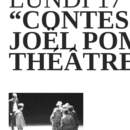
“CONTES
JOËL PO
THÉÂTRE