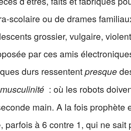
ces d’êtres, faits et fabriqués p
tra-scolaire ou de drames familiaux 
cents grossier, vulgaire, violent 
roposée par ces amis électronique
sques durs ressentent
des
presque
r
: où les robots doivent
musculinité
 seconde main. A la fois prophète 
 parfois à 6 contre 1, qui ne sai