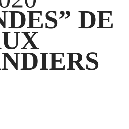
NDES” DE
AUX
NDIERS