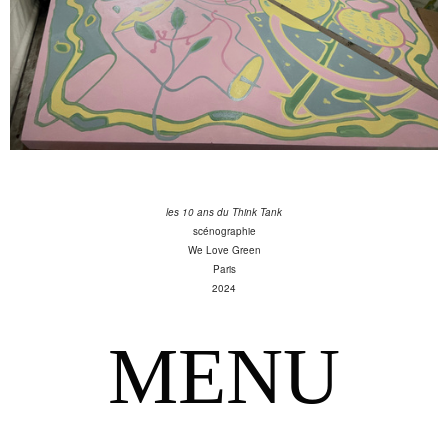
les 10 ans du Think Tank
scénographie
We Love Green
Paris
2024
MENU